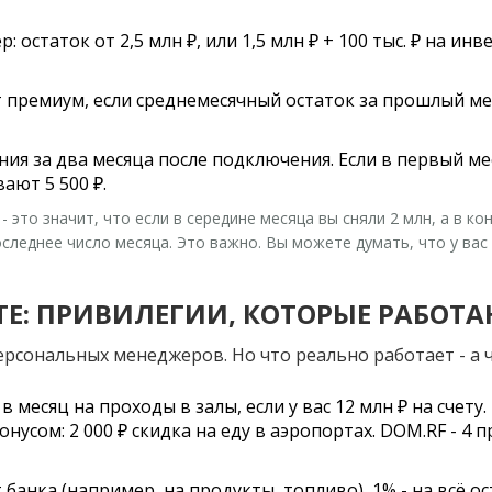
р: остаток от 2,5 млн ₽, или 1,5 млн ₽ + 100 тыс. ₽ на и
 премиум, если среднемесячный остаток за прошлый мес
ния за два месяца после подключения. Если в первый ме
вают 5 500 ₽.
- это значит, что если в середине месяца вы сняли 2 млн, а в ко
леднее число месяца. Это важно. Вы можете думать, что у вас «
ТЕ: ПРИВИЛЕГИИ, КОТОРЫЕ РАБОТ
ерсональных менеджеров. Но что реально работает - а ч
 в месяц на проходы в залы, если у вас 12 млн ₽ на счету.
бонусом: 2 000 ₽ скидка на еду в аэропортах. DOM.RF - 4 
т банка (например, на продукты, топливо), 1% - на всё 