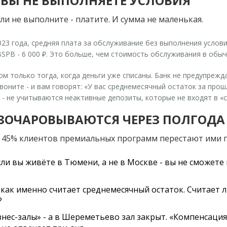
 ВЫ НЕ ВЫПОЛНЯЕТЕ УСЛОВИЯ
ли не выполните - платите. И сумма не маленькая.
3 года, средняя плата за обслуживание без выполнения условий -
 У BSPB - 6 000 ₽. Это больше, чем стоимость обслуживания в обыч
м только тогда, когда деньги уже списаны. Банк не предупрежда
воните - и вам говорят: «У вас среднемесячный остаток за прош
е - не учитываются неактивные депозиты, которые не входят в «
АЗОЧАРОВЫВАЮТСЯ ЧЕРЕЗ ПОЛГОДА
 45% клиентов премиальных программ перестают ими п
 если вы живёте в Тюмени, а не в Москве - вы не сможете 
, как именно считает среднемесячный остаток. Считает
?
изнес-залы» - а в Шереметьево зал закрыт. «Компенсация