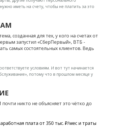
 карты, другие получают персонального
нужно иметь на счету, чтобы не платить за это
КАМ
ма, созданная для тех, у кого на счетах от
первым запустил «СберПервый», ВТБ -
жать самых состоятельных клиентов. Ведь
соответствуете условиям. И вот тут начинается
«обслуживание», потому что в прошлом месяце у
ИЕ
И почти никто не объясняет это чётко до
: заработная плата от 350 тыс. ₽/мес и траты