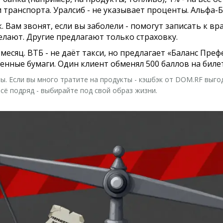
и транспорта. Уралсиб - не указывает проценты. Альфа-Б
к. Вам звонят, если вы заболели - помогут записать к вр
делают. Другие предлагают только страховку.
в месяц. ВТБ - не даёт такси, но предлагает «Баланс Пр
ценные бумаги. Один клиент обменял 500 баллов на биле
лы. Если вы много тратите на продукты - кэшбэк от DOM.RF выго
сё подряд - выбирайте под свой образ жизни.