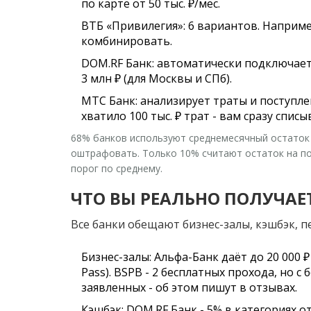
по карте от 50 тыс. ₽/мес.
ВТБ «Привилегия»
: 6 вариантов. Наприме
комбинировать.
DOM.RF Банк
: автоматически подключает
3 млн ₽ (для Москвы и СПб).
МТС Банк
: анализирует траты и поступле
хватило 100 тыс. ₽ трат - вам сразу списы
68% банков используют
среднемесячный остаток
оштрафовать. Только 10% считают остаток на пос
порог по среднему.
ЧТО ВЫ РЕАЛЬНО ПОЛУЧАЕ
Все банки обещают бизнес-залы, кэшбэк, п
Бизнес-залы
: Альфа-Банк даёт до 20 000 ₽
Pass). BSPB - 2 бесплатных прохода, но с 
заявленных - об этом пишут в отзывах.
Кэшбэк
: DOM.RF Банк - 5% в категориях о