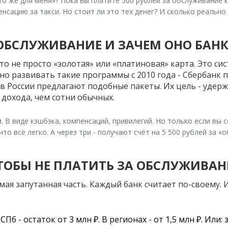
Это же для меня»? Пока вы платите 500 рублей за обслуживание
сацию за такси. Но стоит ли это тех денег? И сколько реально 
 ОБСЛУЖИВАНИЕ И ЗАЧЕМ ОНО БАН
 не просто «золотая» или «платиновая» карта. Это систе
вно развивать такие программы с 2010 года - Сбербанк 
в России предлагают подобные пакеты. Их цель - удер
 дохода, чем сотни обычных.
. В виде кэшбэка, компенсаций, привилегий. Но только если вы 
то всё легко. А через три - получают счёт на 5 500 рублей за 
ТОБЫ НЕ ПЛАТИТЬ ЗА ОБСЛУЖИВАН
мая запутанная часть. Каждый банк считает по-своему. 
 СПб - остаток от 3 млн ₽. В регионах - от 1,5 млн ₽. Или