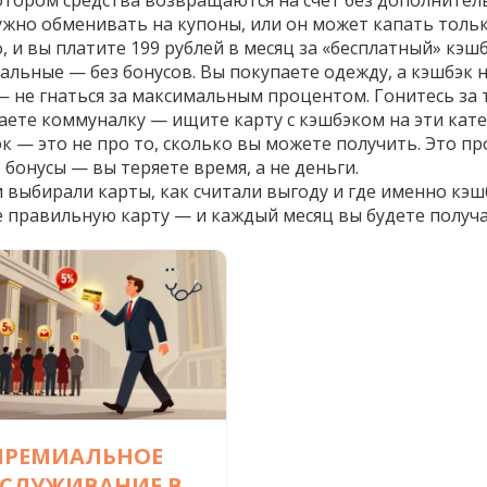
отором средства возвращаются на счёт без дополнител
ужно обменивать на купоны, или он может капать только
и вы платите 199 рублей в месяц за «бесплатный» кэшбэ
альные — без бонусов. Вы покупаете одежду, а кэшбэк н
 — не гнаться за максимальным процентом. Гонитесь за 
аете коммуналку — ищите карту с кэшбэком на эти кате
к — это не про то, сколько вы можете получить. Это пр
 бонусы — вы теряете время, а не деньги.
выбирали карты, как считали выгоду и где именно кэшб
е правильную карту — и каждый месяц вы будете получат
ПРЕМИАЛЬНОЕ
СЛУЖИВАНИЕ В