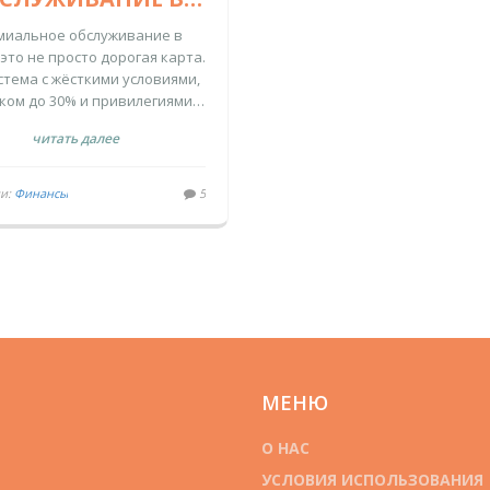
БАНКЕ: КАКИЕ
миальное обслуживание в
ПРИВИЛЕГИИ,
 это не просто дорогая карта.
стема с жёсткими условиями,
КЭШБЭК И
ком до 30% и привилегиями,
ИМОСТЬ РЕАЛЬНО
рые работают только при
читать далее
СТОИТ ЖДАТЬ
е от 1,5 млн ₽. Узнайте, кто
ьно получает выгоду, а кто
платит за мечту.
ии:
Финансы
5
МЕНЮ
О НАС
УСЛОВИЯ ИСПОЛЬЗОВАНИЯ