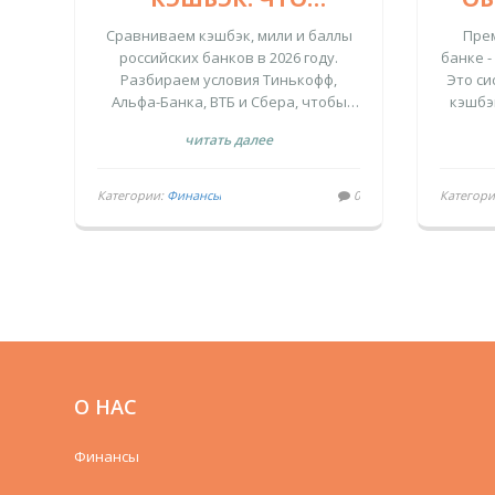
ВЫГОДНЕЕ ВЫБРАТЬ
Сравниваем кэшбэк, мили и баллы
Пре
В 2026 ГОДУ
российских банков в 2026 году.
банке -
Разбираем условия Тинькофф,
Это си
Альфа-Банка, ВТБ и Сбера, чтобы
кэшбэ
СТО
найти самую выгодную карту для
кото
читать далее
ваших трат.
остатк
реал
Категории:
Финансы
0
Категор
О НАС
Финансы