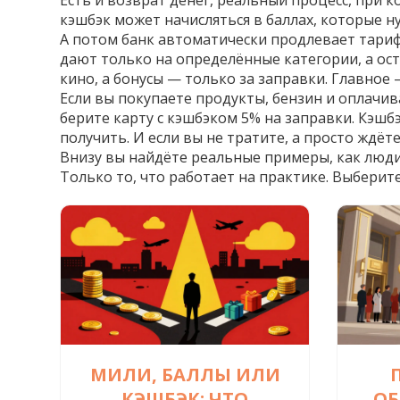
Есть и
возврат денег
,
реальный процесс, при к
кэшбэк может начисляться в баллах, которые н
А потом банк автоматически продлевает тариф, 
дают только на определённые категории, а ост
кино, а бонусы — только за заправки. Главное
Если вы покупаете продукты, бензин и оплачив
берите карту с кэшбэком 5% на заправки. Кэшбэ
получить. И если вы не тратите, а просто ждёте
Внизу вы найдёте реальные примеры, как люди 
Только то, что работает на практике. Выберит
МИЛИ, БАЛЛЫ ИЛИ
КЭШБЭК: ЧТО
ОБ