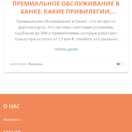
ПРЕМИАЛЬНОЕ ОБСЛУЖИВАНИЕ В
БАНКЕ: КАКИЕ ПРИВИЛЕГИИ,
КЭШБЭК И СТОИМОСТЬ РЕАЛЬНО
Премиальное обслуживание в банке - это не просто
СТОИТ ЖДАТЬ
дорогая карта. Это система с жёсткими условиями,
кэшбэком до 30% и привилегиями, которые работают
только при остатке от 1,5 млн ₽. Узнайте, кто реально
получает выгоду, а кто платит за мечту.
читать далее
Категории:
Финансы
5
О НАС
Финансы