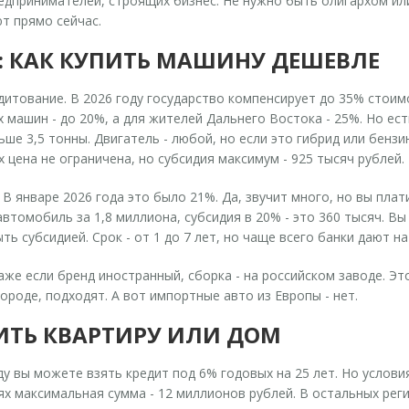
едпринимателей, строящих бизнес. Не нужно быть олигархом или
ют прямо сейчас.
: КАК КУПИТЬ МАШИНУ ДЕШЕВЛЕ
дитование. В 2026 году государство компенсирует до
35%
стоимо
 машин - до 20%, а для жителей Дальнего Востока - 25%. Но е
льше 3,5 тонны. Двигатель - любой, но если это гибрид или бен
 цена не ограничена, но субсидия максимум - 925 тысяч рублей.
 В январе 2026 года это было 21%. Да, звучит много, но вы плат
втомобиль за 1,8 миллиона, субсидия в 20% - это 360 тысяч. Вы 
ь субсидией. Срок - от 1 до 7 лет, но чаще всего банки дают на 
е если бренд иностранный, сборка - на российском заводе. Это 
ороде, подходят. А вот импортные авто из Европы - нет.
ПИТЬ КВАРТИРУ ИЛИ ДОМ
оду вы можете взять кредит под
6%
годовых на 25 лет. Но услови
х максимальная сумма - 12 миллионов рублей. В остальных регио