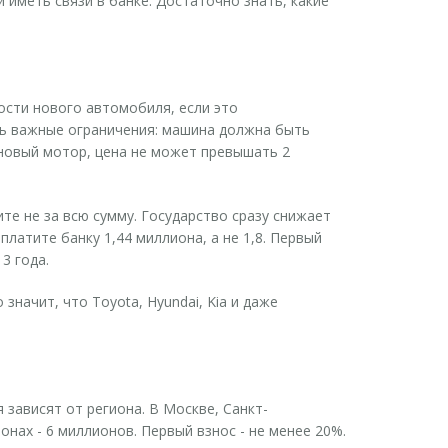
 иметь связи в банке. Достаточно знать, какие
сти нового автомобиля, если это
сть важные ограничения: машина должна быть
зиновый мотор, цена не может превышать 2
ите не за всю сумму. Государство сразу снижает
платите банку 1,44 миллиона, а не 1,8. Первый
3 года.
значит, что Toyota, Hyundai, Kia и даже
я зависят от региона. В Москве, Санкт-
нах - 6 миллионов. Первый взнос - не менее 20%.