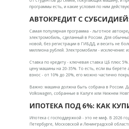
от студентов до семей, покупающих машину, и пр
программы есть, и какие условия по ним действу
АВТОКРЕДИТ С СУБСИДИЕЙ
Самая популярная программа - льготное автокре
электромобиль, сделанный в России. Для обычных
новой, без регистрации в ГИБДД, и весить не бо
миллиона рублей. Электромобили - исключение: их
Ставка по кредиту - ключевая ставка ЦБ плюс 5%.
цену машины на 20-35%. То есть, если вы берёте а
взнос - от 10% до 20%, его можно частично покрыт
Важно: машина должна быть собрана в России. Даж
Volkswagen, собранные в Калуге или Нижнем Новг
ИПОТЕКА ПОД 6%: КАК КУ
Ипотека с господдержкой - это не миф. В 2026 г
Петербурге, Московской и Ленинградской областя