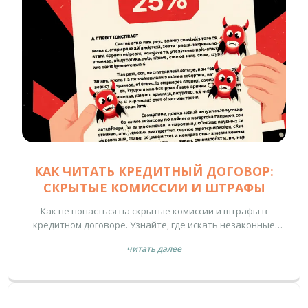
КАК ЧИТАТЬ КРЕДИТНЫЙ ДОГОВОР:
СКРЫТЫЕ КОМИССИИ И ШТРАФЫ
Как не попасться на скрытые комиссии и штрафы в
кредитном договоре. Узнайте, где искать незаконные
платежи, как проверить полную стоимость кредита и что
читать далее
делать, если банк нарушает закон.