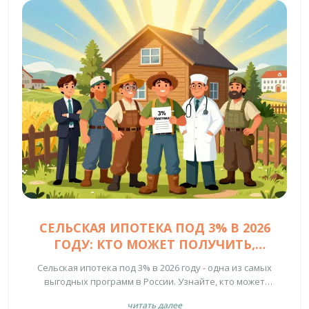
СЕЛЬСКАЯ ИПОТЕКА ПОД 3% В 2026
ГОДУ: КТО МОЖЕТ ПОЛУЧИТЬ,
УСЛОВИЯ И КАК ОФОРМИТЬ
Сельская ипотека под 3% в 2026 году - одна из самых
выгодных программ в России. Узнайте, кто может
получить кредит, где можно купить жильё, какие
читать далее
документы нужны и как не потерять льготу.