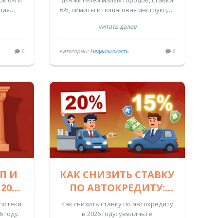
ок 6% и
для жителей малых городов, ставки
ГОДУ
ПОЛУЧИТЬ
ция
6%, лимиты и пошаговая инструкция
ля
получения.
читать далее
в.
0
Категории:
Недвижимость
6
П И
КАК СНИЗИТЬ СТАВКУ
2026
ПО АВТОКРЕДИТУ:
ЧИТЬ
ПЕРВОНАЧАЛЬНЫЙ
ипотеки
Как снизить ставку по автокредиту
И
ВЗНОС, СТРАХОВАНИЕ
6 году.
в 2026 году: увеличьте