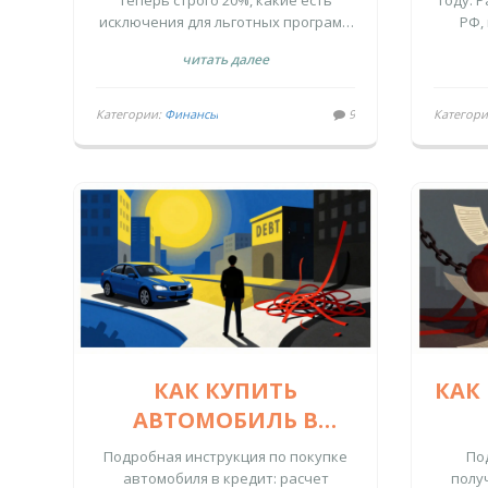
теперь строго 20%, какие есть
году. 
СТРАТЕГИИ
исключения для льготных программ
РФ,
НАКОПЛЕНИЯ
и как реально накопить на
прог
читать далее
квартиру в 2026 году.
нак
Категории:
Финансы
9
Категор
КАК КУПИТЬ
КАК
АВТОМОБИЛЬ В
КРЕДИТ: ПОШАГОВАЯ
Подробная инструкция по покупке
По
ИНСТРУКЦИЯ ОТ
И
автомобиля в кредит: расчет
полу