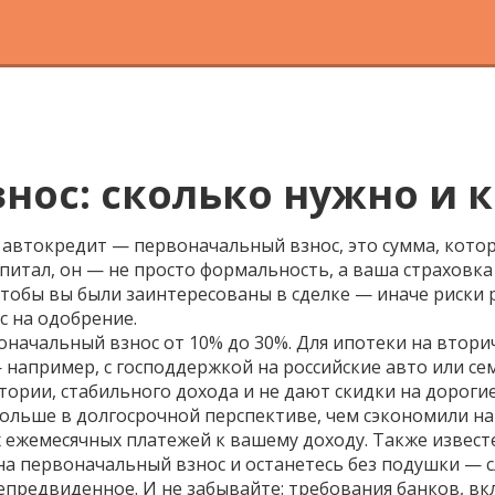
ос: сколько нужно и к
и автокредит —
первоначальный взнос
,
это сумма, кото
апитал
, он — не просто формальность, а ваша страховка
чтобы вы были заинтересованы в сделке — иначе риски 
с на одобрение.
оначальный взнос
от 10% до 30%. Для ипотеки на втори
 — например, с господдержкой на российские авто или 
ории, стабильного дохода и не дают скидки на дорогие
больше в долгосрочной перспективе, чем сэкономили на
х ежемесячных платежей к вашему доходу
. Также извест
я на первоначальный взнос и останетесь без подушки —
непредвиденное. И не забывайте:
требования банков
,
вк