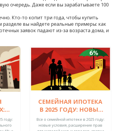
рвую очередь.
Даже если вы зарабатываете 100
чно. Кто-то копит три года, чтобы купить
том разделе вы найдете реальные примеры: как
отечных заявок падают из-за возраста дома, и
Я
СЕМЕЙНАЯ ИПОТЕКА
Х:
В 2025 ГОДУ: НОВЫЕ
ПО
УСЛОВИЯ, СТАВКИ И
5 году:
Все о семейной ипотеке в 2025 году:
Я В
КТО МОЖЕТ
льного
новые условия, расширение прав