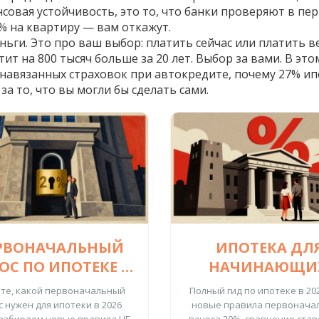
совая устойчивость
, это то, что банки проверяют в пе
15% на квартиру — вам откажут.
ьги. Это про ваш выбор: платить сейчас или платить ве
тит на 800 тысяч больше за 20 лет. Выбор за вами. В э
 навязанных страховок при автокредите, почему 27% ип
за то, что вы могли бы сделать сами.
РВОНАЧАЛЬНЫЙ
ИПОТЕКА ДЛ
ОС ПО ИПОТЕКЕ В
НАЧИНАЮЩИ
6 ГОДУ: СКОЛЬКО
ПОЛНЫЙ ГИД 
те, какой первоначальный
Полный гид по ипотеке в 202
НУЖНО И КАК
ПОКУПКЕ ЖИЛЬ
с нужен для ипотеки в 2026
новые правила первонача