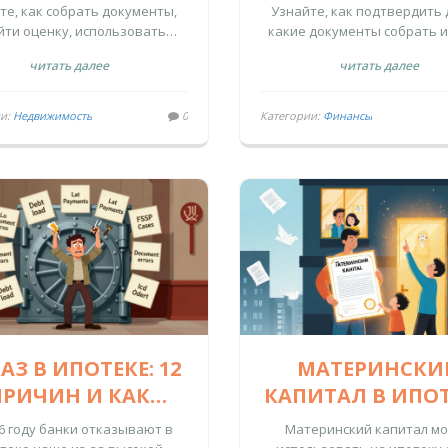
те, как собрать документы,
Узнайте, как подтвердить 
ЯВКИ ДО СДЕЛКИ
СНИЗИТЬ СТАВ
йти оценку, использовать
какие документы собрать и
инский капитал и избежать
льготные программы дос
читать далее
читать далее
ок при покупке квартиры.
предпринимателям.
ии:
Недвижимость
0
Категории:
Финансы
АЗ В ИПОТЕКЕ: 12
МАТЕРИНСКИ
ПРИЧИН И КАК
КАПИТАЛ В ИПОТ
ВЫСИТЬ ШАНСЫ
КАК ИСПОЛЬЗОВ
26 году банки отказывают в
Материнский капитал м