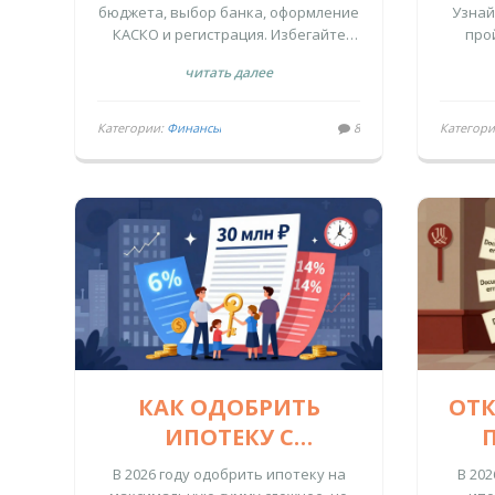
бюджета, выбор банка, оформление
Узнай
ВЫБОРА ДО
ЗА
КАСКО и регистрация. Избегайте
про
ПОЛУЧЕНИЯ
скрытых платежей и переплат.
матер
читать далее
ошиб
Категории:
Финансы
8
Категор
КАК ОДОБРИТЬ
ОТК
ИПОТЕКУ С
МАКСИМАЛЬНОЙ
ПО
В 2026 году одобрить ипотеку на
В 20