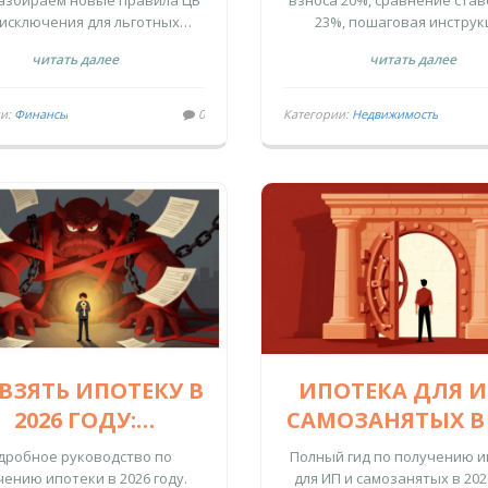
Разбираем новые правила ЦБ
взноса 20%, сравнение став
НАКОПИТЬ
КРЕДИТ В 2025 
 исключения для льготных
23%, пошаговая инструк
рамм и реальные стратегии
оформления и советы д
читать далее
читать далее
опления 20% от стоимости
начинающих заемщико
жилья.
ии:
Финансы
0
Категории:
Недвижимость
 ВЗЯТЬ ИПОТЕКУ В
ИПОТЕКА ДЛЯ И
2026 ГОДУ:
САМОЗАНЯТЫХ В 
ПОШАГОВАЯ
ГОДУ: КАК ПОЛУ
дробное руководство по
Полный гид по получению 
НСТРУКЦИЯ ОТ
ОДОБРЕНИЕ 
чению ипотеки в 2026 году.
для ИП и самозанятых в 202