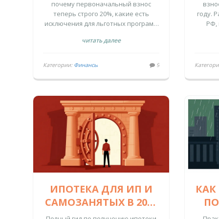
ПРАВИЛА, РАЗМЕР И
почему первоначальный взнос
взно
теперь строго 20%, какие есть
году. 
СТРАТЕГИИ
исключения для льготных программ
РФ,
НАКОПЛЕНИЯ
и как реально накопить на
прог
читать далее
квартиру в 2026 году.
нак
Категории:
Финансы
9
Категор
ИПОТЕКА ДЛЯ ИП И
КАК
САМОЗАНЯТЫХ В 2026
ПО
ГОДУ: КАК ПОЛУЧИТЬ
Г
Полный гид по получению ипотеки
Прак