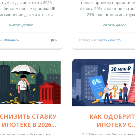
НУЖНО И КАК
ПОКУПКЕ ЖИЛЬ
с нужен для ипотеки в 2026
новые правила первонача
Разбираем новые правила ЦБ
взноса 20%, сравнение став
НАКОПИТЬ
КРЕДИТ В 2025 
 исключения для льготных
23%, пошаговая инструк
рамм и реальные стратегии
оформления и советы д
читать далее
читать далее
опления 20% от стоимости
начинающих заемщико
жилья.
ии:
Финансы
0
Категории:
Недвижимость
 СНИЗИТЬ СТАВКУ
КАК ОДОБРИТ
 ИПОТЕКЕ В 2026
ИПОТЕКУ С
ОДУ: МЕТОДЫ,
МАКСИМАЛЬН
тические способы снизить
В 2026 году одобрить ипот