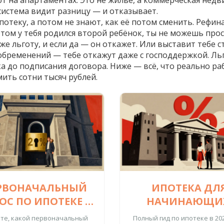
т на апартаментах. Это не жильё, а коммерческая недв
система видит разницу — и отказывает.
отеку, а потом не знают, как её потом сменить. Рефина
том у тебя родился второй ребёнок, ты не можешь прос
уже льготу, и если да — он откажет. Или выставит тебе 
 обременений — тебе откажут даже с господдержкой. Ль
а до подписания договора. Ниже — всё, что реально рабо
ить сотни тысяч рублей.
РВОНАЧАЛЬНЫЙ
ИПОТЕКА ДЛ
ОС ПО ИПОТЕКЕ В
НАЧИНАЮЩИ
6 ГОДУ: СКОЛЬКО
ПОЛНЫЙ ГИД 
те, какой первоначальный
Полный гид по ипотеке в 202