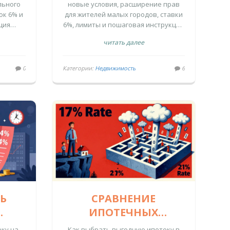
Я В
КТО МОЖЕТ
льного
новые условия, расширение прав
ок 6% и
для жителей малых городов, ставки
ГОДУ
ПОЛУЧИТЬ
ция
6%, лимиты и пошаговая инструкция
ля
получения.
читать далее
в.
0
Категории:
Недвижимость
6
Ь
СРАВНЕНИЕ
ИПОТЕЧНЫХ
ОЙ
ПРОГРАММ БАНКОВ В
еку на
Как выбрать выгодную ипотеку в