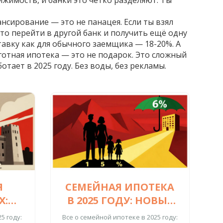
ижимость, и банки это чётко разделяют. Ты
нсирование — это не панацея. Если ты взял
то перейти в другой банк и получить ещё одну
ставку как для обычного заемщика — 18-20%. А
готная ипотека — это не подарок. Это сложный
тает в 2025 году. Без воды, без рекламы.
Я
СЕМЕЙНАЯ ИПОТЕКА
Х:
В 2025 ГОДУ: НОВЫЕ
ПО
УСЛОВИЯ, СТАВКИ И
5 году:
Все о семейной ипотеке в 2025 году: