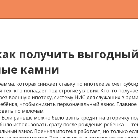
как получить выгодный
ные камни
грамма
,
которая снижает ставку по ипотеке за счёт субс
 тех, кто попадает под строгие условия. Кто-то получае
ерез
военную ипотеку
,
систему НИС для служащих в арм
ребёнка
, чтобы снизить первоначальный взнос. Главное 
рвать по мелочам.
е. Если раньше можно было взять кредит на вторичку по
было использовать сразу после рождения ребёнка — те
альный взнос. Военная ипотека работает, но только есл