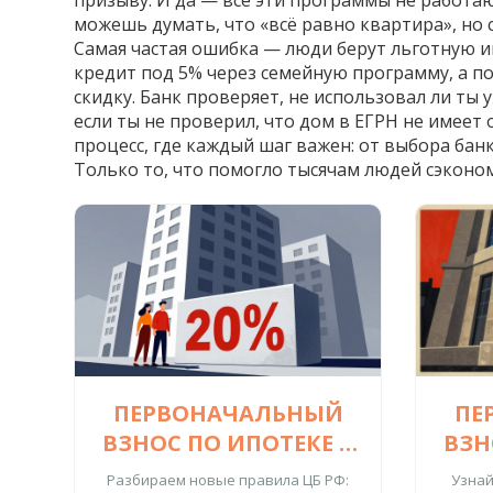
призыву. И да — все эти программы не работаю
можешь думать, что «всё равно квартира», но 
Самая частая ошибка — люди берут льготную ип
кредит под 5% через семейную программу, а по
скидку. Банк проверяет, не использовал ли ты 
если ты не проверил, что дом в ЕГРН не имеет
процесс, где каждый шаг важен: от выбора банк
Только то, что помогло тысячам людей сэконом
ПЕРВОНАЧАЛЬНЫЙ
ПЕ
ВЗНОС ПО ИПОТЕКЕ В
ВЗН
2026 ГОДУ: НОВЫЕ
202
Разбираем новые правила ЦБ РФ:
Узнай