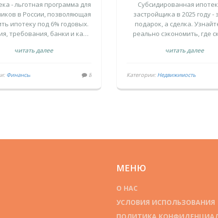
ЛУЧИТЬ ЖИЛЬЕ
ЗАСТРОЙЩИКА: 
ека - льготная программа для
Субсидированная ипотек
 6% В 2025 ГОДУ
РЕАЛЬНО
иков в России, позволяющая
застройщика в 2025 году - 
ть ипотеку под 6% годовых.
подарок, а сделка. Узнайт
СЭКОНОМИТЬ И
ия, требования, банки и как
реально сэкономить, где 
ПОПАСТЬ В ЛОВ
ежать ошибок в 2025 году.
подводные камни и почем
читать далее
читать далее
предложений обманчи
ии:
Финансы
8
Категории:
Недвижимость
МЕНЮ
О НАС
УСЛОВИЯ ИСПОЛЬЗОВАНИЯ
ПОЛИТИКА КОНФИДЕНЦИА