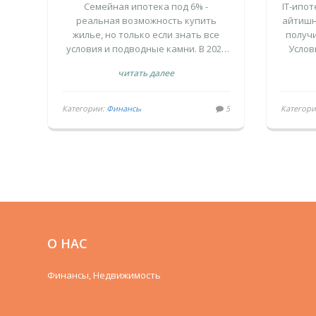
ТРЕБОВАНИЯ И
ПО
Семейная ипотека под 6% -
IT-ипот
ПОДВОДНЫЕ КАМНИ
ПОД
реальная возможность купить
айтишн
жилье, но только если знать все
получи
ПРОГРАММЫ 2026
условия и подводные камни. В 2026
Услов
году ставки стали гибкими, суммы
изб
читать далее
выросли, а банки - жестче. Узнайте,
кто может претендовать, какие
документы нужны и как не получить
Категории:
Финансы
5
Категор
отказ.
О НАС
Финансы, Недвижимость