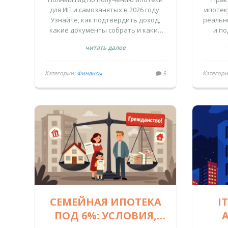
ОДОБРЕНИЕ И
для ИП и самозанятых в 2026 году.
ипотек
Узнайте, как подтвердить доход,
реальн
СНИЗИТЬ СТАВКУ
ПО
какие документы собрать и какие
и по
льготные программы доступны
читать далее
предпринимателям.
Категории:
Финансы
9
Категор
СЕМЕЙНАЯ ИПОТЕКА
I
ПОД 6%: УСЛОВИЯ,