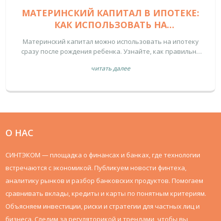
МАТЕРИНСКИЙ КАПИТАЛ В ИПОТЕКЕ:
КАК ИСПОЛЬЗОВАТЬ НА
ПЕРВОНАЧАЛЬНЫЙ ВЗНОС ИЛИ
Материнский капитал можно использовать на ипотеку
ПОГАШЕНИЕ
сразу после рождения ребенка. Узнайте, как правильно
оформить первоначальный взнос или погашение кредита,
читать далее
какие документы нужны и как избежать ошибок в 2025
году.
О НАС
СИНТЭКОМ — площадка о финансах и банках, где технологии
встречаются с экономикой. Публикуем новости финтеха,
аналитику рынков и разбор банковских продуктов. Помогаем
сравнивать вклады, кредиты и карты по понятным критериям.
Объясняем инвестиции, риски и стратегии для частных лиц и
бизнеса. Следим за регуляторикой и трендами, чтобы вы