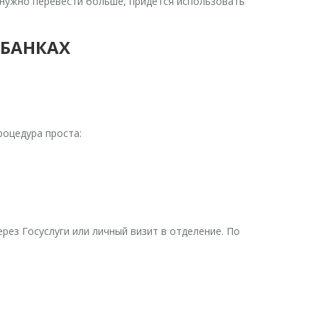
 нужно перевести больше, придется использовать
-БАНКАХ
роцедура проста:
ез Госуслуги или личный визит в отделение. По