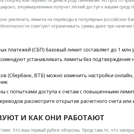
ь покупку или перевести деньги родственникам. Но просто «разб
широко, злоумышленники получат легкий доступ к вашим средст
асно увеличить лимиты на переводы в популярных российских ба
рбезопасности советуют ограничивать суммы даже при наличии
ых платежей (СБП) базовый лимит составляет до 1 млн 
омендуют устанавливать лимиты без подтверждения н
в (Сбербанк, ВТБ) можно изменить настройки онлайн, 
ние.
ны с попытками доступа к счетам с повышенными лими
переводов рассмотрите открытие расчетного счета или
УЮТ И КАК ОНИ РАБОТАЮТ
твие. Это ваш первый рубеж обороны. Представьте, что хакеры 