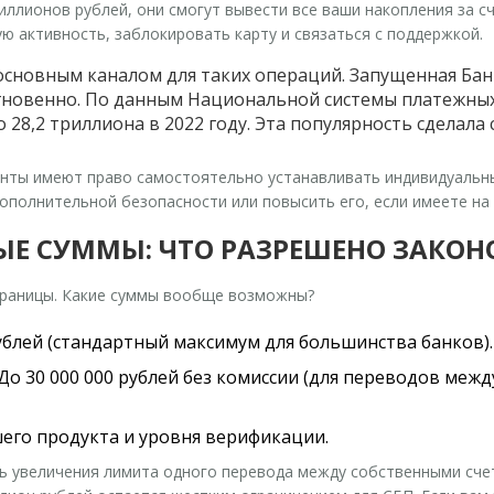
ллионов рублей, они смогут вывести все ваши накопления за сч
ую активность, заблокировать карту и связаться с поддержкой.
основным каналом для таких операций. Запущенная Банк
гновенно. По данным Национальной системы платежных 
до 28,2 триллиона в 2022 году. Эта популярность сделал
нты имеют право самостоятельно устанавливать индивидуальны
дополнительной безопасности или повысить его, если имеете на
Е СУММЫ: ЧТО РАЗРЕШЕНО ЗАКОН
границы. Какие суммы вообще возможны?
ублей (стандартный максимум для большинства банков).
До 30 000 000 рублей без комиссии (для переводов межд
его продукта и уровня верификации.
 увеличения лимита одного перевода между собственными счет