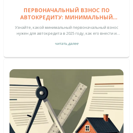
ПЕРВОНАЧАЛЬНЫЙ ВЗНОС ПО
АВТОКРЕДИТУ: МИНИМАЛЬНЫЙ
РАЗМЕР И СПОСОБЫ ВНЕСТИ В 2025
Узнайте, какой минимальный первоначальный взнос
ГОДУ
нужен для автокредита в 2025 году, как его внести и
почему 20-30% - это оптимально. Сравните условия банков
читать далее
и избегайте дорогостоящих ошибок.