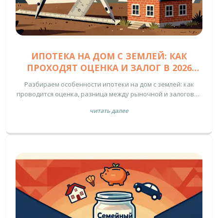
ИПОТЕКА НА ДОМ С ЗЕМЛЕЙ: КАК
ПРОХОДЯТ ОЦЕНКА И ЗАЛОГ В 2026
ГОДУ
Разбираем особенности ипотеки на дом с землей: как
проводится оценка, разница между рыночной и залоговой
стоимостью, требования банков к документам и типичные
читать далее
ошибки заемщиков в 2026 году.