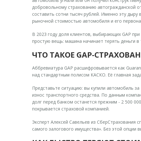
автомобиль угнали или он получил конструктивну
добровольному страхованию автогражданской о
составить сотни тысяч рублей. Именно эту дыру
рыночной стоимостью автомобиля и его первона
В 2023 году доля клиентов, выбирающих GAP при 
простую вещь: машина начинает терять деньги в 
ЧТО ТАКОЕ GAP-СТРАХОВА
Аббревиатура GAP расшифровывается как Guarante
над стандартным полисом КАСКО. Её главная зад
Представьте ситуацию: вы купили автомобиль за 
износ транспортного средства. По данным компан
долг перед банком останется прежним - 2 500 00
покрывается страховой компанией.
Эксперт Алексей Савельев из СберСтрахования сп
самого залогового имущества». Без этой опции 