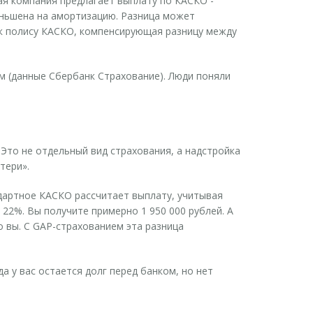
вая компания предлагает выплату по
КАСКО
-
еньшена на амортизацию. Разница может
к полису КАСКО, компенсирующая разницу между
ом (данные Сбербанк Страхование). Люди поняли
 Это не отдельный вид страхования, а надстройка
тери».
ндартное КАСКО рассчитает выплату, учитывая
22%. Вы получите примерно 1 950 000 рублей. А
о вы. С GAP-страхованием эта разница
а у вас остается долг перед банком, но нет