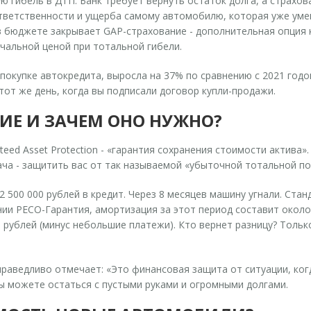
ю гибель в ДТП. Банк требует вернуть остаток долга, а страхо
тветственности и ущерба самому автомобилю
, которая уже ум
 в бюджете закрывает
GAP-страхование
-
дополнительная опция 
чальной ценой при тотальной гибели
.
покупке автокредита, выросла на 37% по сравнению с 2021 год
тот же день, когда вы подписали договор купли-продажи.
НИЕ И ЗАЧЕМ ОНО НУЖНО?
ed Asset Protection - «гарантия сохранения стоимости актива».
ача - защитить вас от так называемой «убыточной тотальной по
2 500 000 рублей в кредит. Через 8 месяцев машину угнали. Ста
ии РЕСО-Гарантия, амортизация за этот период составит около 
0 рублей (минус небольшие платежи). Кто вернет разницу? Тольк
раведливо отмечает: «Это финансовая защита от ситуации, когд
вы можете остаться с пустыми руками и огромными долгами.