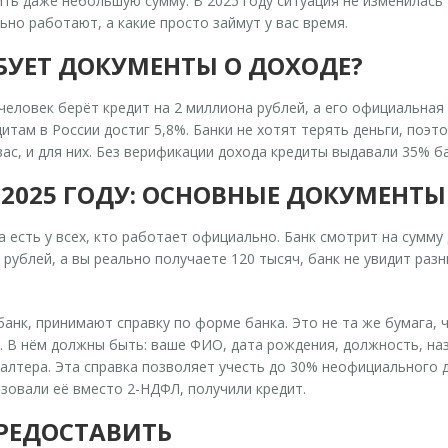
ь даже небольшую сумму. В 2025 году ситуация не изменилась -
льно работают, а какие просто займут у вас время.
БУЕТ ДОКУМЕНТЫ О ДОХОДЕ?
 человек берёт кредит на 2 миллиона рублей, а его официальная 
там в России достиг 5,8%. Банки не хотят терять деньги, поэто
ас, и для них. Без верификации дохода кредиты выдавали 35% бан
2025 ГОДУ: ОСНОВНЫЕ ДОКУМЕНТЫ
на есть у всех, кто работает официально. Банк смотрит на сумму
ч рублей, а вы реально получаете 120 тысяч, банк не увидит раз
мбанк, принимают
справку по форме банка
. Это не та же бумага
 В нём должны быть: ваше ФИО, дата рождения, должность, назв
галтера. Эта справка позволяет учесть до 30% неофициального д
зовали её вместо 2-НДФЛ, получили кредит.
ПРЕДОСТАВИТЬ