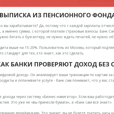
 ВЫПИСКА ИЗ ПЕНСИОННОГО ФОНД
ко вы зарабатываете? Да, потому что с каждой зарплаты отчис
, а именно сумма, с которой платили страховые взносы. Банк Са
жно бегать к бухгалтеру, не нужно ждать печатей, не нужно об
 кредита выше на 15-20%. Пользователь из Москвы, который подтве
это стандарт для тех, кто знает, как это сделать.
АК БАНКИ ПРОВЕРЯЮТ ДОХОД БЕЗ 
ифровой доход»
. Он анализирует ваши транзакции по картам за 
родукты и оплачиваете услуги - банк сам понимает, что у вас ст
е дохода через систему
«Бизнес-навигатор»
. Если ваш работода
стия. Это уже не «вы принесли бумаги», а «банк сам всё знает».
ованную верификацию. Это значит: вы не будете тратить часы на