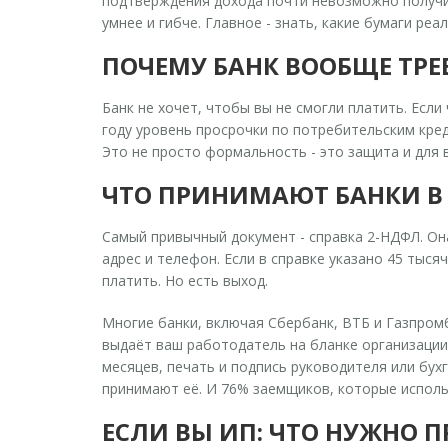
подтверждения дохода почти невозможно получит
умнее и гибче. Главное - знать, какие бумаги реа
ПОЧЕМУ БАНК ВООБЩЕ ТРЕ
Банк не хочет, чтобы вы не смогли платить. Если
году уровень просрочки по потребительским креди
Это не просто формальность - это защита и для в
ЧТО ПРИНИМАЮТ БАНКИ В 
Самый привычный документ -
справка 2-НДФЛ
. О
адрес и телефон. Если в справке указано 45 тыся
платить. Но есть выход.
Многие банки, включая Сбербанк, ВТБ и Газпро
выдаёт ваш работодатель на бланке организации.
месяцев, печать и подпись руководителя или бух
принимают её. И 76% заемщиков, которые исполь
ЕСЛИ ВЫ ИП: ЧТО НУЖНО 