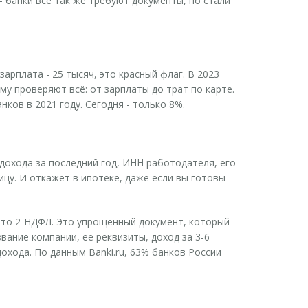
 банки всё так же требуют документы, но стали
зарплата - 25 тысяч, это красный флаг. В 2023
му проверяют всё: от зарплаты до трат по карте.
ков в 2021 году. Сегодня - только 8%.
 дохода за последний год, ИНН работодателя, его
ницу. И откажет в ипотеке, даже если вы готовы
, что 2-НДФЛ. Это упрощённый документ, который
ание компании, её реквизиты, доход за 3-6
охода. По данным Banki.ru, 63% банков России