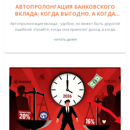
АВТОПРОЛОНГАЦИЯ БАНКОВСКОГО
ВКЛАДА: КОГДА ВЫГОДНО, А КОГДА
НЕТ
Автопролонгация вклада - удобно, но может быть дорогой
ошибкой. Узнайте, когда она приносит доход, а когда
забирает до 1,5% годовых. Как проверить ставки, не
читать далее
попасть на счёт до востребования и не потерять деньги.