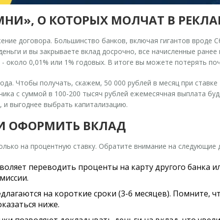
НИ», О КОТОРЫХ МОЛЧАТ В РЕКЛА
ение договора. Большинство банков, включая гигантов вроде С
деньги и вы закрываете вклад досрочно, все начисленные ранее
- около 0,01% или 1% годовых. В итоге вы можете потерять поч
ода. Чтобы получать, скажем, 50 000 рублей в месяц при ставк
ика с суммой в 100-200 тысяч рублей ежемесячная выплата буде
, и выгоднее выбрать капитализацию.
 И ОФОРМИТЬ ВКЛАД
олько на процентную ставку. Обратите внимание на следующие 
зволяет переводить проценты на карту другого банка и
миссии.
длагаются на короткие сроки (3-6 месяцев). Помните, ч
оказаться ниже.
ки позволяют докладывать деньги на вклад, что увел