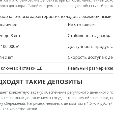
ентов
и
это банковские депозиты, при которых начисленный дохо
срока договора
. Такой инструмент превращает обычные сбереже
бзор ключевых характеристик вкладов с ежемесячными
значение
На что влияет
ев до 3 лет
Стабильность дохода 
 100 000 ₽
Доступность продукта
ли счет
Скорость доступа к д
т ключевой ставки ЦБ
Реальный размер ежем
ДХОДЯТ ТАКИЕ ДЕПОЗИТЫ
ешает конкретную задачу: обеспечение регулярного денежного п
вится важным дополнением к государственному обеспечению, п
му сбережений. Например, человек с депозитом в 1,5 млн рубле
еняет качество жизни.