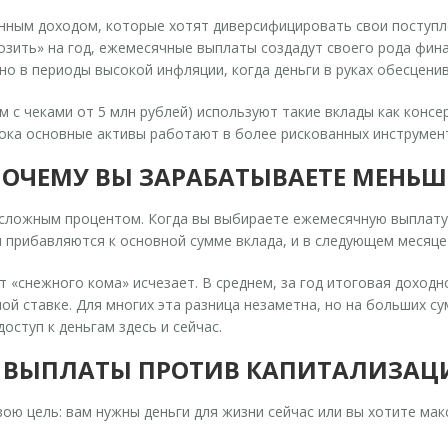
ным доходом, которые хотят диверсифицировать свои поступлен
озить» на год, ежемесячные выплаты создадут своего рода фин
но в периоды высокой инфляции, когда деньги в руках обесценив
 с чеками от 5 млн рублей) используют такие вклады как конс
пока основные активы работают в более рискованных инструмен
ПОЧЕМУ ВЫ ЗАРАБАТЫВАЕТЕ МЕНЬШ
 сложным процентом. Когда вы выбираете ежемесячную выплату
 прибавляются к основной сумме вклада, и в следующем месяц
 «снежного кома» исчезает. В среднем, за год итоговая доходно
ой ставке. Для многих эта разница незаметна, но на больших с
оступ к деньгам здесь и сейчас.
Е ВЫПЛАТЫ ПРОТИВ КАПИТАЛИЗАЦ
ою цель: вам нужны деньги для жизни сейчас или вы хотите мак