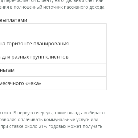
д перечисляется клиенту на отдельный счет или
ния в полноценный источник пассивного дохода.
 выплатами
на горизонте планирования
 для разных групп клиентов
еньгам
есячного «чека»
отока. В первую очередь, такие вклады выбирают
озволяя оплачивать коммунальные услуги или
й при ставке около 21% годовых может получать