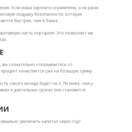
ия. Если ваша зарплата ограничена, а на руках
ансовую подушку безопасности, которая
аются быстрее, чем в банке.
ервативную часть портфеля. Это позволяет им
тах.
Е
, вы сознательно отказываетесь от
е процент начисляется уже на бóльшую сумму
.
сть такого вклада будет на 5-7% ниже, чем у
уммах и длительных сроках она становится
ИИ
симально увеличить капитал через год?