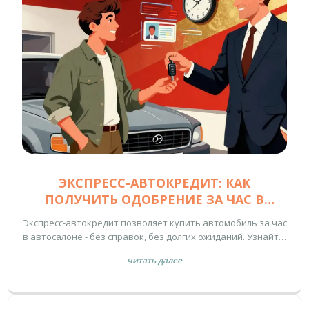
ЭКСПРЕСС-АВТОКРЕДИТ: КАК
ПОЛУЧИТЬ ОДОБРЕНИЕ ЗА ЧАС В
АВТОСАЛОНЕ
Экспресс-автокредит позволяет купить автомобиль за час
в автосалоне - без справок, без долгих ожиданий. Узнайте,
как он работает, какие нужны документы, сколько стоит и
читать далее
как не попасть в ловушку высоких процентов.