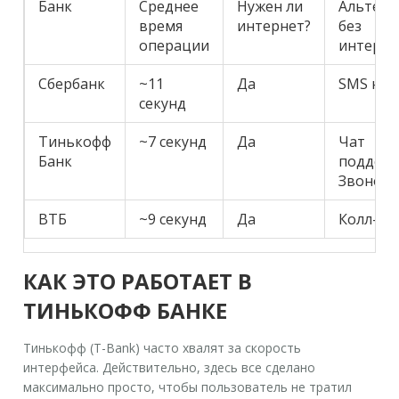
Банк
Среднее
Нужен ли
Альтерн
время
интернет?
без
операции
интерне
Сбербанк
~11
Да
SMS на 
секунд
Тинькофф
~7 секунд
Да
Чат
Банк
поддерж
Звонок
ВТБ
~9 секунд
Да
Колл-це
КАК ЭТО РАБОТАЕТ В
ТИНЬКОФФ БАНКЕ
Тинькофф (T-Bank) часто хвалят за скорость
интерфейса. Действительно, здесь все сделано
максимально просто, чтобы пользователь не тратил