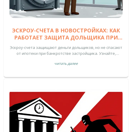
ЭСКРОУ-СЧЕТА В НОВОСТРОЙКАХ: КАК
РАБОТАЕТ ЗАЩИТА ДОЛЬЩИКА ПРИ
ИПОТЕКЕ
Эскроу-счета защищают деньги дольщиков, но не спасают
от ипотеки при банкротстве застройщика. Узнайте,
почему вы можете остаться без квартиры и с долгом, и как
читать далее
избежать этой ловушки.