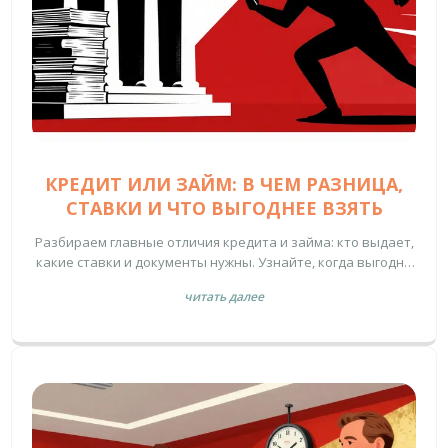
КРЕДИТ ИЛИ ЗАЙМ: В ЧЕМ РАЗНИЦА,
СТАВКИ И ЧТО ВЫГОДНЕЕ ВЗЯТЬ
Разбираем главные отличия кредита и займа: кто выдает,
какие ставки и документы нужны. Узнайте, когда выгодно
брать деньги в банке, а когда стоит воспользоваться
читать далее
микрозаймом.