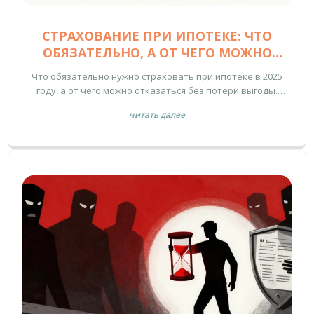
СТРАХОВАНИЕ ПРИ ИПОТЕКЕ: ЧТО
ОБЯЗАТЕЛЬНО, А ОТ ЧЕГО МОЖНО
ОТКАЗАТЬСЯ В 2025 ГОДУ
Что обязательно нужно страховать при ипотеке в 2025
году, а от чего можно отказаться без потери выгоды.
Разбор законов, реальных примеров и экономии на
читать далее
процентах.