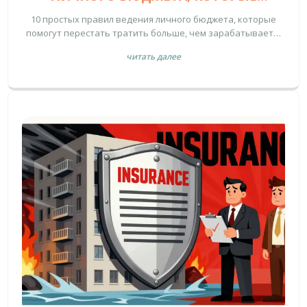
ДЕЙСТВИТЕЛЬНО РАБОТАЮТ В 2026
10 простых правил ведения личного бюджета, которые
ГОДУ
помогут перестать тратить больше, чем зарабатываете.
Проверенные методы, адаптированные под реалии
читать далее
России 2026 года - от записи расходов до создания
подушки безопасности.