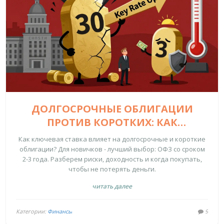
ДОЛГОСРОЧНЫЕ ОБЛИГАЦИИ
ПРОТИВ КОРОТКИХ: КАК
КЛЮЧЕВАЯ СТАВКА ВЛИЯЕТ НА
Как ключевая ставка влияет на долгосрочные и короткие
ДОХОДНОСТЬ И РИСКИ
облигации? Для новичков - лучший выбор: ОФЗ со сроком
2-3 года. Разберем риски, доходность и когда покупать,
чтобы не потерять деньги.
читать далее
Категории:
Финансы
9