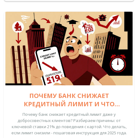
ПОЧЕМУ БАНК СНИЖАЕТ
КРЕДИТНЫЙ ЛИМИТ И ЧТО
ДЕЛАТЬ КЛИЕНТУ В 2025 ГОДУ
Почему банк снижает кредитный лимит даже у
добросовестных клиентов? Разбираем причины: от
ключевой ставки 21% до поведения с картой. Что делать,
если лимит снизили - пошаговая инструкция для 2025 года.