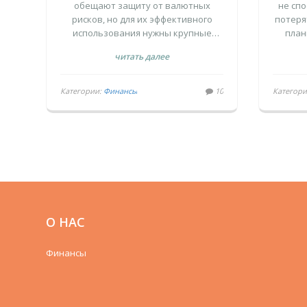
РИСКОВ ИЛИ
ОТ
обещают защиту от валютных
не спо
рисков, но для их эффективного
потеря
ЛОВУШКА
использования нужны крупные
план
сбережения, постоянный
г
читать далее
мониторинг и финансовая
сбер
грамотность. Для большинства
выго
людей это ловушка, а не решение.
Категории:
Финансы
10
Категор
О НАС
Финансы