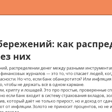
ережений: как распред
без них
ений
,
распределении денег между разными инструментам
з финансовых журналов — это то, что спасает людей, ко
пасности. Но что, если банк обанкротится? Или инфляция 
, чтобы не держать всё в одном кармане.
ции, крипту и лошадей. Это про простые, проверенные с
но если банк входит в систему страхования вкладов
,
зо
ив, который даёт не только прирост, но и доход от сда
т от инфляции. Золото не приносит процентов, но не 