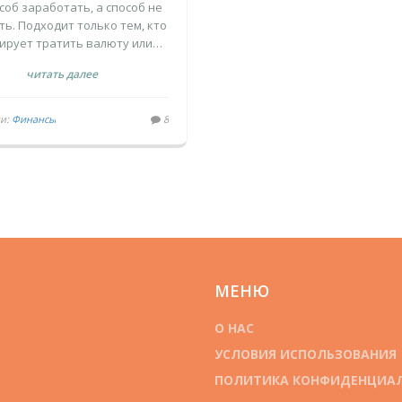
КРЫВАТЬ И КОМУ
соб заработать, а способ не
ть. Подходит только тем, кто
ОН РЕАЛЬНО
ирует тратить валюту или
ВЫГОДЕН
отов активно управлять
читать далее
ежениями. Для остальных -
днее рублевый вклад под
14,5%.
ии:
Финансы
8
МЕНЮ
О НАС
УСЛОВИЯ ИСПОЛЬЗОВАНИЯ
ПОЛИТИКА КОНФИДЕНЦИА