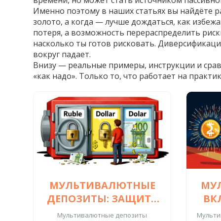
времени, но может стать источником пассивно
Именно поэтому в наших статьях вы найдёте р
золото, а когда — лучше дождаться, как избеж
потеря, а возможность перераспределить риски.
насколько ты готов рисковать. Диверсификация 
вокруг падает.
Внизу — реальные примеры, инструкции и сравн
«как надо». Только то, что работает на практик
МУЛЬТИВАЛЮТНЫЕ
МУ
ДЕПОЗИТЫ: ЗАЩИТА
ВКЛ
ОТ ВАЛЮТНЫХ
Мультивалютные депозиты
Мультив