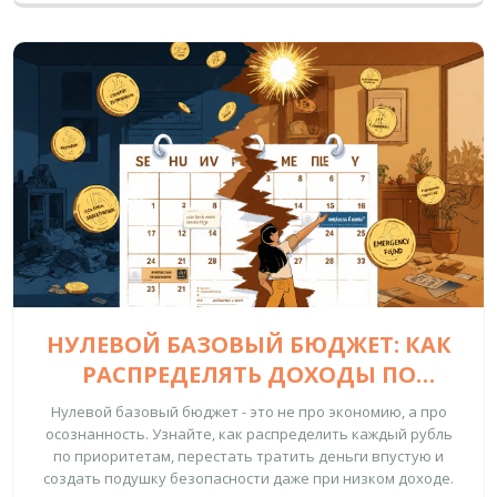
НУЛЕВОЙ БАЗОВЫЙ БЮДЖЕТ: КАК
РАСПРЕДЕЛЯТЬ ДОХОДЫ ПО
ПРИОРИТЕТАМ И ПЕРЕСТАТЬ
Нулевой базовый бюджет - это не про экономию, а про
ТРАТИТЬ ДЕНЬГИ ВПУСТУЮ
осознанность. Узнайте, как распределить каждый рубль
по приоритетам, перестать тратить деньги впустую и
создать подушку безопасности даже при низком доходе.