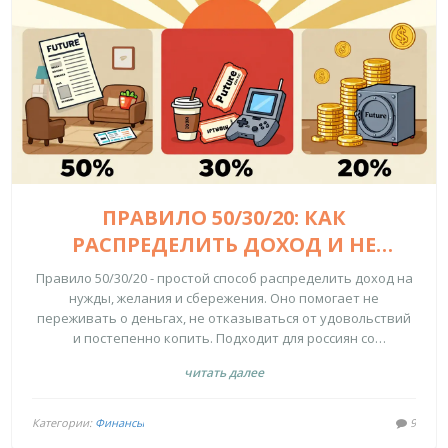
ПРАВИЛО 50/30/20: КАК
РАСПРЕДЕЛИТЬ ДОХОД И НЕ
ОСТАТЬСЯ БЕЗ ДЕНЕГ
Правило 50/30/20 - простой способ распределить доход на
нужды, желания и сбережения. Оно помогает не
переживать о деньгах, не отказываться от удовольствий
и постепенно копить. Подходит для россиян со
стабильным доходом и начинает работать уже через
читать далее
месяц.
Категории:
Финансы
9