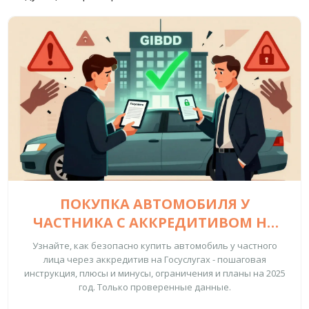
ПОКУПКА АВТОМОБИЛЯ У
ЧАСТНИКА С АККРЕДИТИВОМ НА
ГОСУСЛУГАХ: ПОШАГОВАЯ
Узнайте, как безопасно купить автомобиль у частного
ИНСТРУКЦИЯ ДЛЯ БЕЗОПАСНОЙ
лица через аккредитив на Госуслугах - пошаговая
инструкция, плюсы и минусы, ограничения и планы на 2025
СДЕЛКИ
год. Только проверенные данные.