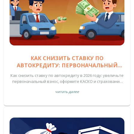
КАК СНИЗИТЬ СТАВКУ ПО
АВТОКРЕДИТУ: ПЕРВОНАЧАЛЬНЫЙ
ВЗНОС, СТРАХОВАНИЕ И АКЦИИ В 2026
Как снизить ставку по автокредиту в 2026 году: увеличьте
ГОДУ
первоначальный взнос, оформите КАСКО и страхование
жизни, используйте льготные программы дилеров и
читать далее
выбирайте автомобили российской сборки. Экономия - до
800 тысяч рублей.