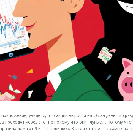
приложение, увидели, что акции выросли на 5% за день - и сраз
в проходят через это. Не потому что они глупые, а потому что 
и правила ломают 9 из 10 новичков. В этой статье - 15 самых ча