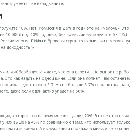
«инструмент» - не вкладывайте.
И
олучите 10%. Нет. Комиссия в 2,5% в год - это не «мелочь». Это
и 10 000$ под 10% годовых, без комиссии вы получите 67 275$. 
России многие ПИФы и брокеры скрывают комиссии в мелких пунк
 на доходность?»
м» или «Сбербанк». И ждете, что она взлетит. Но рынок не рабо
а. Это как ездить на одной шине. Если она лопнет - вы останет
я новичка - достаточно 5-7. Но не больше 5-7% от капитала на о
вете, даже если один актив упадет на 50%.
акции, которые, по вашему мнению, дадут 20%. Это не стратегия
 у них выше на 45% по сравнению с теми, кто использует тольк
жны платить кредит. А вынужденная продажа в минусе - это кон