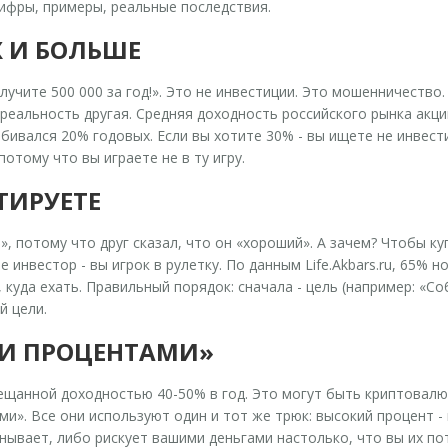
цифры, примеры, реальные последствия.
Х И БОЛЬШЕ
лучите 500 000 за год!». Это не инвестиции. Это мошенничество
реальность другая. Средняя доходность российского рынка акций
обивался 20% годовых. Если вы хотите 30% - вы ищете не инвести
отому что вы играете не в ту игру.
СТИРУЕТЕ
 потому что друг сказал, что он «хороший». А зачем? Чтобы куп
е инвестор - вы игрок в рулетку. По данным Life.Akbars.ru, 65%
, куда ехать. Правильный порядок: сначала - цель (например: «Со
й цели.
МИ ПРОЦЕНТАМИ»
ещанной доходностью 40-50% в год. Это могут быть криптовал
и». Все они используют один и тот же трюк: высокий процент -
нывает, либо рискует вашими деньгами настолько, что вы их по