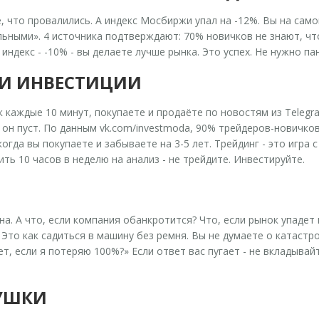
е, что провалились. А индекс Мосбиржи упал на -12%. Вы на само
альными». 4 источника подтверждают: 70% новичков не знают, ч
 индекс - -10% - вы делаете лучше рынка. Это успех. Не нужно п
 И ИНВЕСТИЦИИ
 каждые 10 минут, покупаете и продаёте по новостям из Telegra
го он пуст. По данным vk.com/investmoda, 90% трейдеров-новичк
огда вы покупаете и забываете на 3-5 лет. Трейдинг - это игра
ть 10 часов в неделю на анализ - не трейдите. Инвестируйте.
а. А что, если компания обанкротится? Что, если рынок упадет 
то как садиться в машину без ремня. Вы не думаете о катастроф
т, если я потеряю 100%?» Если ответ вас пугает - не вкладывай
ДУШКИ