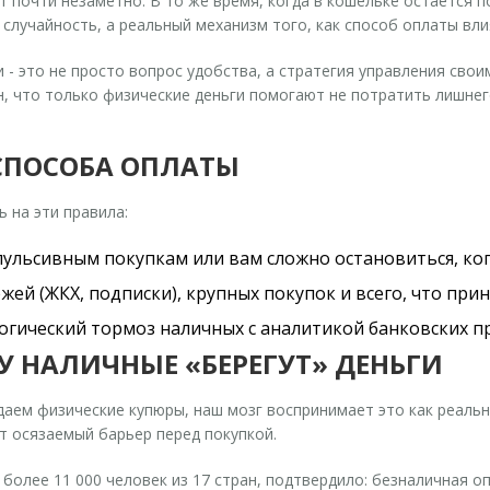
 почти незаметно. В то же время, когда в кошельке остается 
 случайность, а реальный механизм того, как способ оплаты вл
 это не просто вопрос удобства, а стратегия управления свои
ен, что только физические деньги помогают не потратить лишне
СПОСОБА ОПЛАТЫ
 на эти правила:
мпульсивным покупкам или вам сложно остановиться, ког
жей (ЖКХ, подписки), крупных покупок и всего, что прин
логический тормоз наличных с аналитикой банковских п
У НАЛИЧНЫЕ «БЕРЕГУТ» ДЕНЬГИ
даем физические купюры, наш мозг воспринимает это как реаль
т осязаемый барьер перед покупкой
.
более 11 000 человек из 17 стран, подтвердило: безналичная о