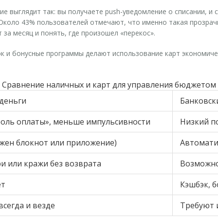
е выглядит так: вы получаете push-уведомление о списании, и 
 Около 43% пользователей отмечают, что именно такая прозрач
за месяц и понять, где произошел «перекос».
эк и бонусные программы делают использование карт экономич
Сравнение наличных и карт для управления бюджетом
деньги
Банковск
боль оплаты», меньше импульсивности
Низкий п
ужен блокнот или приложение)
Автомати
ри или кражи без возврата
Возможно
ет
Кэшбэк, б
всегда и везде
Требуют 