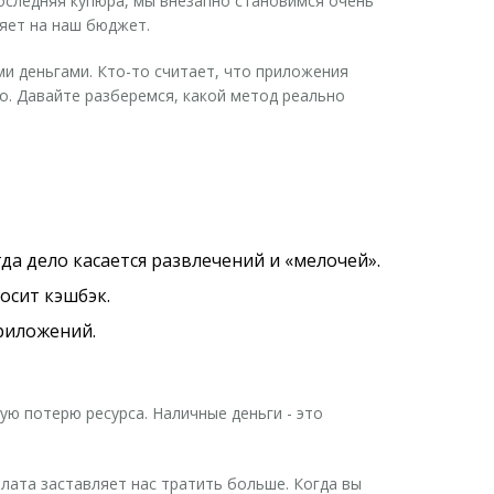
последняя купюра, мы внезапно становимся очень
ияет на наш бюджет.
ми деньгами. Кто-то считает, что приложения
го. Давайте разберемся, какой метод реально
да дело касается развлечений и «мелочей».
осит кэшбэк.
риложений.
ную потерю ресурса.
Наличные деньги
- это
плата заставляет нас тратить больше. Когда вы