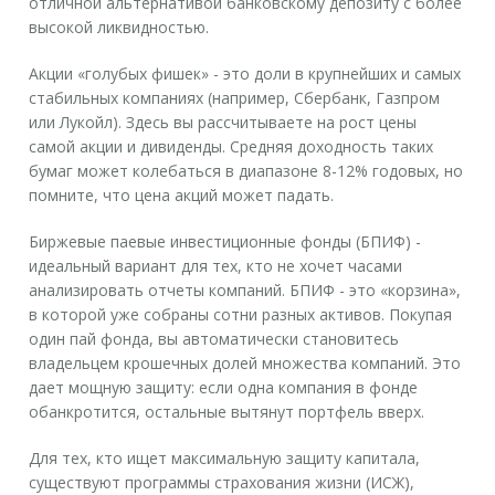
отличной альтернативой банковскому депозиту с более
высокой ликвидностью.
Акции «голубых фишек»
- это доли в крупнейших и самых
стабильных компаниях (например, Сбербанк, Газпром
или Лукойл). Здесь вы рассчитываете на рост цены
самой акции и дивиденды. Средняя доходность таких
бумаг может колебаться в диапазоне 8-12% годовых, но
помните, что цена акций может падать.
Биржевые паевые инвестиционные фонды (БПИФ)
-
идеальный вариант для тех, кто не хочет часами
анализировать отчеты компаний. БПИФ - это «корзина»,
в которой уже собраны сотни разных активов. Покупая
один пай фонда, вы автоматически становитесь
владельцем крошечных долей множества компаний. Это
дает мощную защиту: если одна компания в фонде
обанкротится, остальные вытянут портфель вверх.
Для тех, кто ищет максимальную защиту капитала,
существуют программы страхования жизни (ИСЖ),