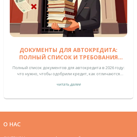
ДОКУМЕНТЫ ДЛЯ АВТОКРЕДИТА:
ПОЛНЫЙ СПИСОК И ТРЕБОВАНИЯ
БАНКОВ В 2026 ГОДУ
Полный список документов для автокредита в 2026 году:
что нужно, чтобы одобрили кредит, как отличаются
требования для новых и подержанных авто, и почему
читать далее
банки отказывают даже при наличии паспорта. Все
реальные требования банков без воды.
О НАС