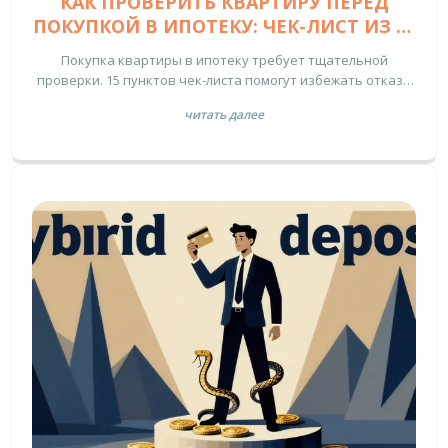
КАК ПРОВЕРИТЬ КВАРТИРУ ПЕРЕД
ПОКУПКОЙ В ИПОТЕКУ: ЧЕК-ЛИСТ ИЗ 15
ПУНКТОВ
Покупка квартиры в ипотеку требует тщательной
проверки. 15 пунктов чек-листа помогут избежать отказа
банка, скрытых долгов и мошенничества. Узнайте, что
читать далее
проверять в ЕГРН, как избежать перепланировок и почему
важно согласие супруга.