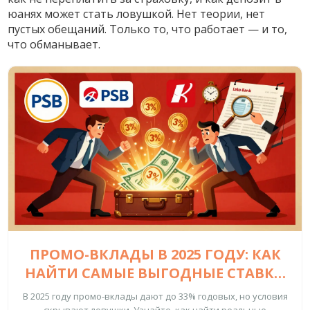
юанях может стать ловушкой. Нет теории, нет
пустых обещаний. Только то, что работает — и то,
что обманывает.
ПРОМО-ВКЛАДЫ В 2025 ГОДУ: КАК
НАЙТИ САМЫЕ ВЫГОДНЫЕ СТАВКИ
И НЕ ПОПАСТЬ В ЛОВУШКУ
В 2025 году промо-вклады дают до 33% годовых, но условия