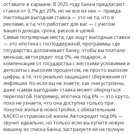
оставите в кармане.
В 2025 году банки предлагают
ставки от 0,1% до 25%, но не все из них — правда.
Настоящая выгодная ставка — это не та, что в
рекламе, а та, что работает для
вас
— с учётом
вашего дохода, срока, рисков и целей.
Самые популярные места, где ищут выгодные ставки
— это
ипотека с господдержкой
,
программы, где
государство доплачивает банку, чтобы вы платили
меньше
,
автокредит под 0%
,
не подарок, а
компенсация от государства с жёсткими условиями
и
депозиты с высоким процентом
,
не просто высокие
цифры, а те, что реально защищают сбережения от
инфляции
. Но если вы не знаете, как они устроены,
даже «самая выгодная» ставка может обернуться
переплатой. Например, ипотека под 6% — это круто,
пока не узнаете, что она доступна только при
покупке жилья в новостройке, с обязательным
КАСКО и страховкой жизни. Автокредит под 0% —
звучит идеально, но только если вы купите новую
машину из списка банка, застрахуете её на полную