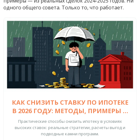
примеры — из реальных сделок 2024-2025 годов. Ни
одного общего совета. Только то, что работает.
КАК СНИЗИТЬ СТАВКУ ПО ИПОТЕКЕ
В 2026 ГОДУ: МЕТОДЫ, ПРИМЕРЫ И
ПОДВОДНЫЕ КАМНИ
Практические способы снизить ипотеку в условиях
высоких ставок: реальные стратегии, расчеты выгод и
подводные камни программ.