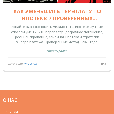
КАК УМЕНЬШИТЬ ПЕРЕПЛАТУ ПО
ИПОТЕКЕ: 7 ПРОВЕРЕННЫХ
СПОСОБОВ И СКРЫТЫЕ
Узнайте, как сэкономить миллионы на ипотеке: лучшие
ВОЗМОЖНОСТИ
способы уменьшить переплату - досрочное погашение,
рефинансирование, семейная ипотека и стратегии
выбора платежа. Проверенные методы 2025 года.
читать далее
Категории:
Финансы
5
О НАС
Финансы