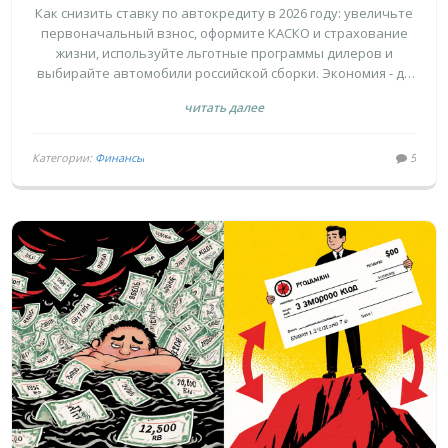
ВЗНОС, СТРАХОВАНИЕ И АКЦИИ В
Как снизить ставку по автокредиту в 2026 году: увеличьте
2026 ГОДУ
первоначальный взнос, оформите КАСКО и страхование
жизни, используйте льготные программы дилеров и
выбирайте автомобили российской сборки. Экономия - до
800 тысяч рублей.
читать далее
Категории:
Финансы
5