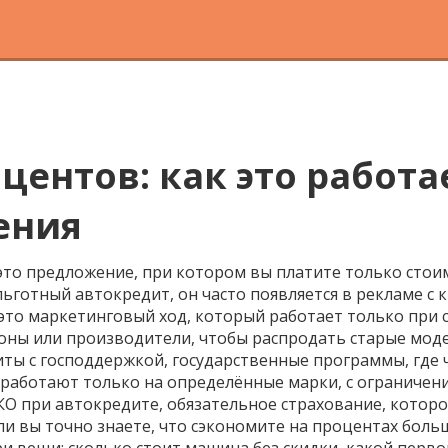
центов: как это работа
ения
это предложение, при котором вы платите только сто
льготный автокредит
, он часто появляется в рекламе 
 это маркетинговый ход, который работает только при с
лоны или производители, чтобы распродать старые мод
иты с господдержкой
,
государственные программы, где 
и работают только на определённые марки, с ограниче
КО при автокредите
,
обязательное страхование, которо
сли вы точно знаете, что сэкономите на процентах боль