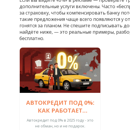
Если вы видите «0%» в рекламе — проверьте тр
дополнительные услуги включены. Часто «бесп
за страховку, чтобы компенсировать банку поте
такие предложения чаще всего появляются у от
гонятся за планом. Не спешите подписывать до
найдёте ниже, — это реальные примеры, разбор
бесплатно.
АВТОКРЕДИТ ПОД 0%:
КАК РАБОТАЕТ
ГОСУДАРСТВЕННАЯ
Автокредит под 0% в 2025 году - это
СУБСИДИЯ И СТОИТ
не обман, но и не подарок.