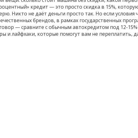
и вещи: сколько стоит машина без скидки, какой перв
роцентный» кредит — это просто скидка в 15%, которую
рю. Никто не даёт деньги просто так. Но если условия 
ечественных брендов, в рамках государственных прогр
говор — сравните с обычным автокредитом под 12-15% и
ы и лайфхаки, которые помогут вам не переплатить, да