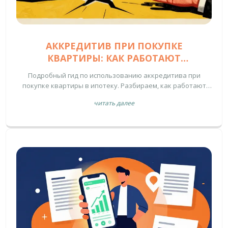
АККРЕДИТИВ ПРИ ПОКУПКЕ
КВАРТИРЫ: КАК РАБОТАЮТ
БЕЗОПАСНЫЕ РАСЧЕТЫ В ИПОТЕКЕ
Подробный гид по использованию аккредитива при
покупке квартиры в ипотеку. Разбираем, как работают
безопасные расчеты, сколько это стоит и чем метод
читать далее
отличается от эскроу и ячеек.