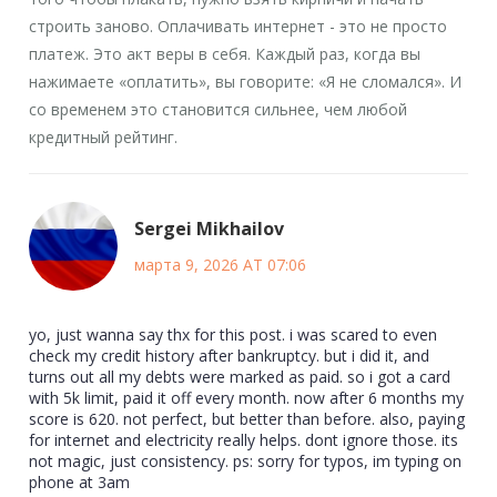
строить заново. Оплачивать интернет - это не просто
платеж. Это акт веры в себя. Каждый раз, когда вы
нажимаете «оплатить», вы говорите: «Я не сломался». И
со временем это становится сильнее, чем любой
кредитный рейтинг.
Sergei Mikhailov
марта 9, 2026 AT 07:06
yo, just wanna say thx for this post. i was scared to even
check my credit history after bankruptcy. but i did it, and
turns out all my debts were marked as paid. so i got a card
with 5k limit, paid it off every month. now after 6 months my
score is 620. not perfect, but better than before. also, paying
for internet and electricity really helps. dont ignore those. its
not magic, just consistency. ps: sorry for typos, im typing on
phone at 3am