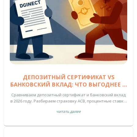
ДЕПОЗИТНЫЙ СЕРТИФИКАТ VS
БАНКОВСКИЙ ВКЛАД: ЧТО ВЫГОДНЕЕ И
БЕЗОПАСНЕЕ В 2026 ГОДУ
Сравниваем депозитный сертификат и банковский вклад
в 2026 году. Разбираем страховку АСВ, процентные ставки,
ликвидность и условия открытия. Узнайте, какой
читать далее
инструмент принесет больше прибыли и защитит ваши
сбережения.