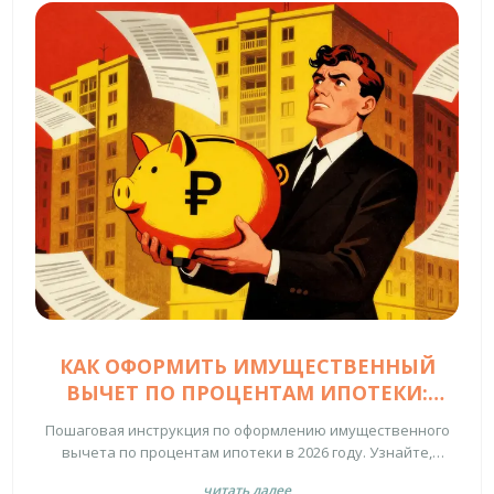
КАК ОФОРМИТЬ ИМУЩЕСТВЕННЫЙ
ВЫЧЕТ ПО ПРОЦЕНТАМ ИПОТЕКИ:
ПОШАГОВАЯ ИНСТРУКЦИЯ НА 2026 ГОД
Пошаговая инструкция по оформлению имущественного
вычета по процентам ипотеки в 2026 году. Узнайте,
сколько денег вернут, какие документы нужны и как
читать далее