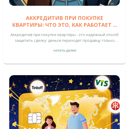
АККРЕДИТИВ ПРИ ПОКУПКЕ
КВАРТИРЫ: ЧТО ЭТО, КАК РАБОТАЕТ И
ПОЧЕМУ ЕГО ВЫБИРАЮТ
Аккредитив при покупке квартиры - это надежный способ
защитить сделку: деньги переходят продавцу только
после регистрации права собственности. Узнайте, как он
читать далее
работает, сколько стоит и почему его выбирают в 2026
году.