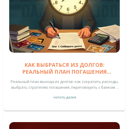
КАК ВЫБРАТЬСЯ ИЗ ДОЛГОВ:
РЕАЛЬНЫЙ ПЛАН ПОГАШЕНИЯ
КРЕДИТОВ
Реальный план выхода из долгов: как сократить расходы,
выбрать стратегию погашения, переговорить с банком и
выйти из долговой ямы за 1-2 года без банкротства.
читать далее
Работает на практике.