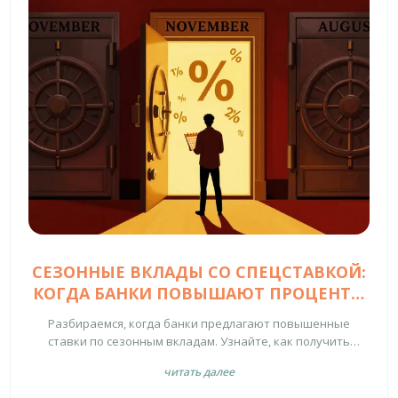
СЕЗОННЫЕ ВКЛАДЫ СО СПЕЦСТАВКОЙ:
КОГДА БАНКИ ПОВЫШАЮТ ПРОЦЕНТЫ
И КАК ПОЛУЧИТЬ МАКСИМУМ
Разбираемся, когда банки предлагают повышенные
ставки по сезонным вкладам. Узнайте, как получить
максимум процентов, что такое "новые деньги" и какие
читать далее
условия скрываются за рекламными обещаниями.