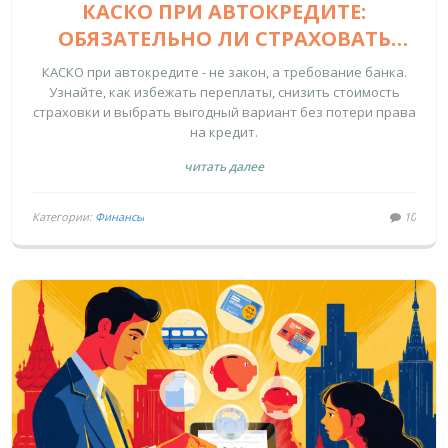
КАСКО ПРИ АВТОКРЕДИТЕ:
ОБЯЗАТЕЛЬНО ЛИ СТРАХОВАТЬ
МАШИНУ И КАК РЕАЛЬНО
КАСКО при автокредите - не закон, а требование банка.
СЭКОНОМИТЬ
Узнайте, как избежать переплаты, снизить стоимость
страховки и выбрать выгодный вариант без потери права
на кредит.
читать далее
Категории:
Финансы
10