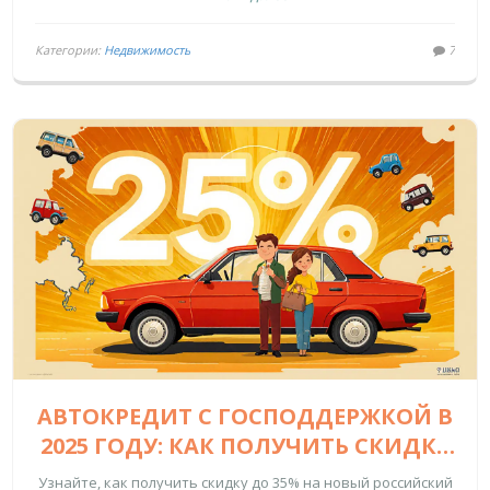
Категории:
Недвижимость
7
АВТОКРЕДИТ С ГОСПОДДЕРЖКОЙ В
2025 ГОДУ: КАК ПОЛУЧИТЬ СКИДКУ
ДО 35% НА РОССИЙСКИЙ
Узнайте, как получить скидку до 35% на новый российский